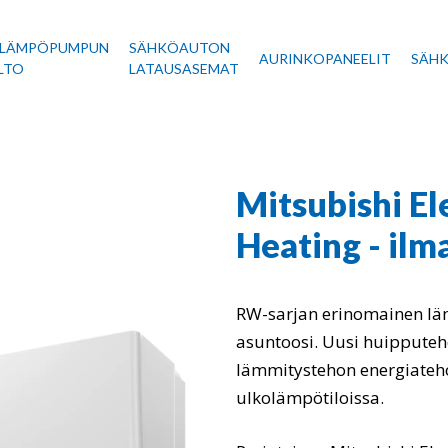
ALÄMPÖPUMPUN
SÄHKÖAUTON
AURINKOPANEELIT
SÄH
LTO
LATAUSASEMAT
Mitsubishi E
Heating - i
RW-sarjan erinomainen lä
asuntoosi. Uusi huippute
lämmitystehon energiateho
ulkolämpötiloissa.