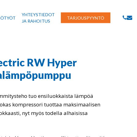
YHTEYSTIEDOT
PHON
EMAI
KÖTYÖT
TARJOUSPYYNTÖ
JA RAHOITUS
lectric RW Hyper
lmalämpöpumppu
mmitysteho tuo ensiluokkaista lämpöä
hokas kompressori tuottaa maksimaalisen
kkaasti, nyt myös todella alhaisissa