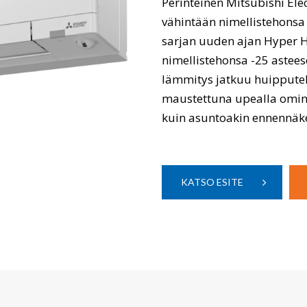
Perinteinen Mitsubishi Ele
vähintään nimellistehonsa
sarjan uuden ajan Hyper He
nimellistehonsa -25 astees
lämmitys jatkuu huipput
maustettuna upealla omina
kuin asuntoakin ennennäk
KATSO ESITE