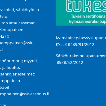
akointi, sähkötyöt ja -
telu,
uton latausasemat:
 Kemppainen
4210
Kylmäainepätevyyslupan
.kemppainen@ssk-
KYLe3 8489/91/2012
.fi
Sähköurakointilupanumer
mpöpumput; myynti,
8538/52/2012
 ja huolto,
sähköjärjestelmät:
Kemppainen
5368
emppainen@ssk-asennus.fi
ite: