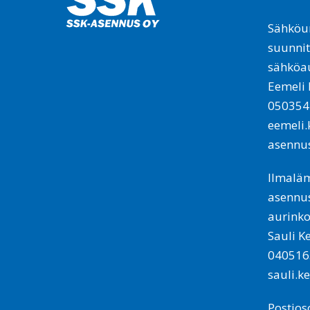
Sähköur
suunnit
sähköa
Eemeli
050354
eemeli
asennus
Ilmalä
asennus
aurinko
Sauli 
040516
sauli.k
Postioso