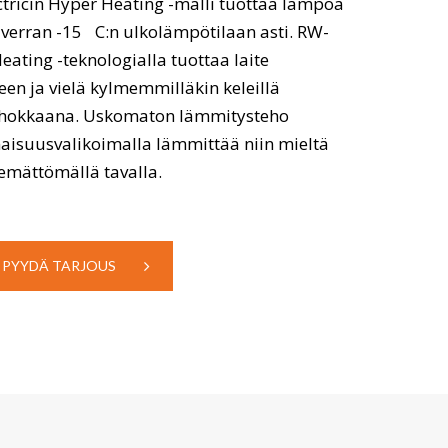
ctricin Hyper Heating -malli tuottaa lämpöä
 verran -15 C:n ulkolämpötilaan asti. RW-
ating -teknologialla tuottaa laite
een ja vielä kylmemmilläkin keleillä
ehokkaana. Uskomaton lämmitysteho
isuusvalikoimalla lämmittää niin mieltä
emättömällä tavalla.
PYYDÄ TARJOUS