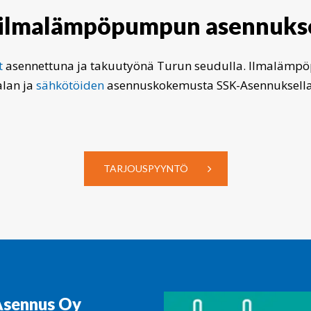
ilmalämpöpumpun
asennuks
t
asennettuna ja takuutyönä Turun seudulla. Ilmalämp
alan ja
sähkötöiden
asennuskokemusta SSK-Asennuksella
TARJOUSPYYNTÖ
Asennus Oy