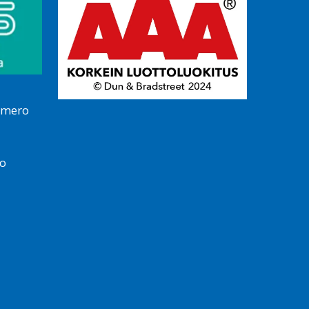
umero
o